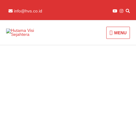
Skip
to
info@hvs.co.id
content
MENU
MENU