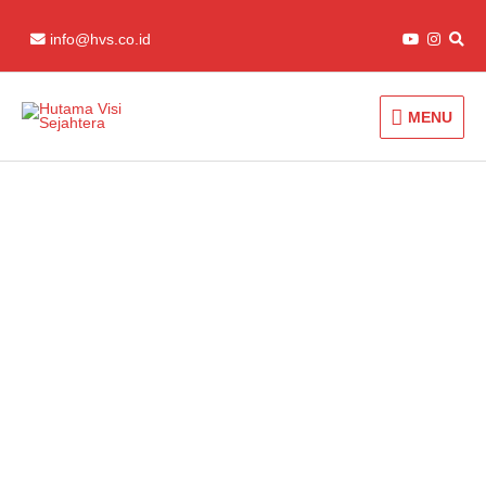
Skip
to
info@hvs.co.id
content
MENU
MENU